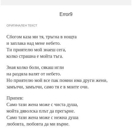
Error9
ОРИГИНАЛЕН ТЕКСТ
Сбогом каза ми тя, тръгна в нощта
и заплака над мене небето.
Ти приятелю мой знаеш сега,
колко страшна е мойта тъга.
Зная колко боли, сякаш игли
на раздяла валят от небето.
Но приятелю мой все пак помни има други жени,
замълчи, замълчи, само тя е в моите очи.
Припев:
Само тази жена може с чиста душа,
мойта дяволска плът да прегърне.
Само тази жена може с нежна душа
любовта, любовта да ми върне.