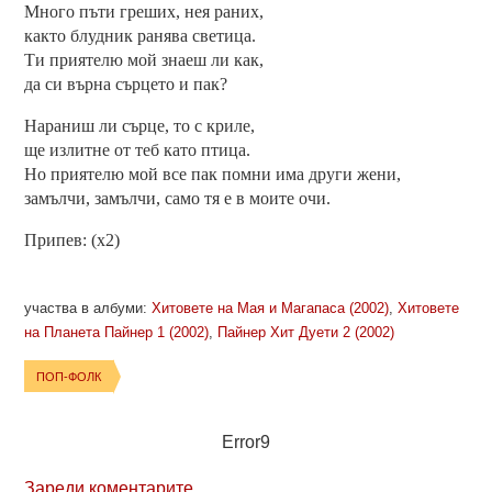
Много пъти греших, нея раних,
както блудник ранява светица.
Ти приятелю мой знаеш ли как,
да си върна сърцето и пак?
Нараниш ли сърце, то с криле,
ще излитне от теб като птица.
Но приятелю мой все пак помни има други жени,
замълчи, замълчи, само тя е в моите очи.
Припев: (x2)
участва в албуми:
Хитовете на Мая и Магапаса (2002)
,
Хитовете
на Планета Пайнер 1 (2002)
,
Пайнер Хит Дуети 2 (2002)
ПОП-ФОЛК
Error9
Зареди коментарите