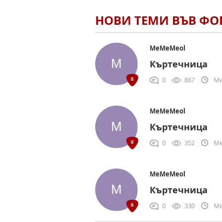
НОВИ ТЕМИ ВЪВ Ф
MeMeMeol
Къртечница
0
867
Me
MeMeMeol
Къртечница
0
352
Me
MeMeMeol
Къртечница
0
330
Me