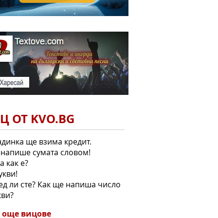
Ц ОТ KVO.BG
динка ще взима кредит.
к напише сумата словом!
ва как е?
букви!
ред ли сте? Как ще напиша число
кви?
 още вицове