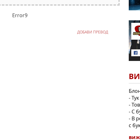
Error9
ДОБАВИ ПРЕВОД
ВИ
Блон
- Ту
- То
- С 
- В 
с бу
виж