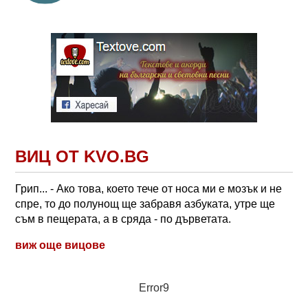
ВИЦ ОТ KVO.BG
Грип... - Ако това, което тече от носа ми е мозък и не
спре, то до полунощ ще забравя азбуката, утре ще
съм в пещерата, а в сряда - по дърветата.
виж още вицове
Error9