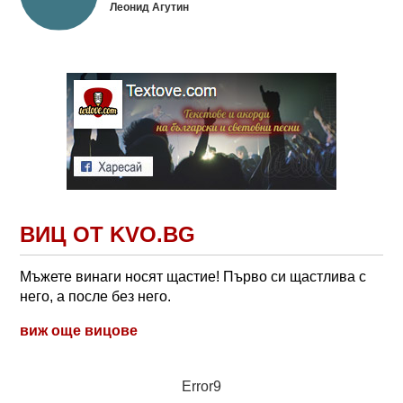
Леонид Агутин
ВИЦ ОТ KVO.BG
Мъжете винаги носят щастие! Първо си щастлива с
него, а после без него.
виж още вицове
Error9