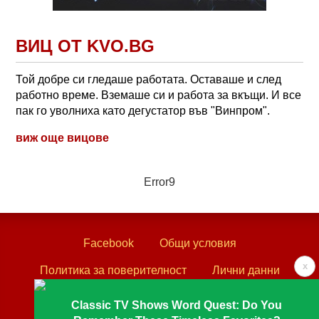
ВИЦ ОТ KVO.BG
Той добре си гледаше работата. Оставаше и след
работно време. Вземаше си и работа за вкъщи. И все
пак го уволниха като дегустатор във "Винпром".
виж още вицове
Error9
Facebook
Общи условия
x
Политика за поверителност
Лични данни
Контакти
Classic TV Shows Word Quest: Do You