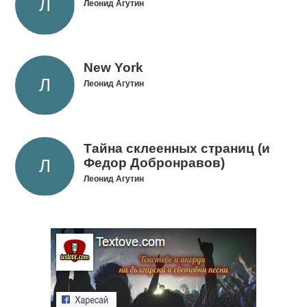
Леонид Агутин
New York
Леонид Агутин
Тайна cклеенных cтраниц (и
Федор Добронравов)
Леонид Агутин