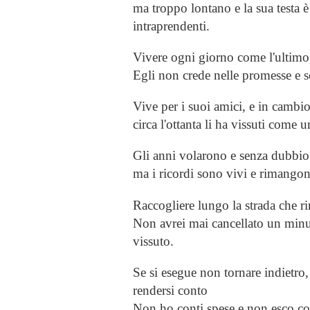
ma troppo lontano e la sua testa è
intraprendenti.
Vivere ogni giorno come l'ultimo
Egli non crede nelle promesse e s
Vive per i suoi amici, e in cambio
circa l'ottanta li ha vissuti come u
Gli anni volarono e senza dubbio
ma i ricordi sono vivi e rimangon
Raccogliere lungo la strada che r
Non avrei mai cancellato un minu
vissuto.
Se si esegue non tornare indietro,
rendersi conto
Non ho conti spese e non esco co