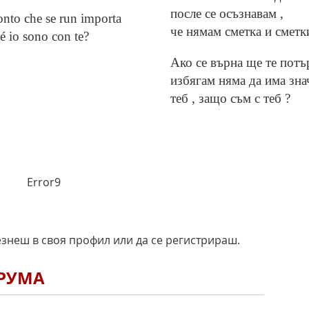
после се осъзнавам ,
onto che se run importa
че нямам сметка и сметки
é io sono con te?
Ако се върна ще те потър
избягам няма да има зна
теб , защо съм с теб ?
Error9
езнеш в своя профил или да се регистрираш.
ОРУМА