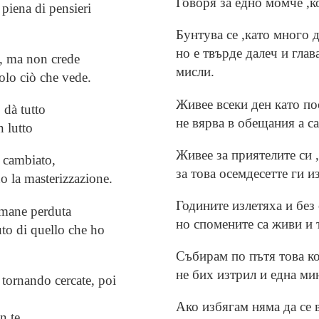
Говоря за едно момче ,к
 piena di pensieri
Бунтува се ,като много 
но е твърде далеч и гла
, ma non crede
мисли.
olo ciò che vede.
Живее всеки ден като пос
 dà tutto
не вярва в обещания а с
n lutto
Живее за приятелите си ,
 cambiato,
за това осемдесетте ги и
o la masterizzazione.
Годините излетяха и без
imane perduta
но спомените са живи и 
to di quello che ho
Събирам по пътя това ко
не бих изтрил и една ми
 tornando cercate, poi
Ако избягам няма да се в
n te.