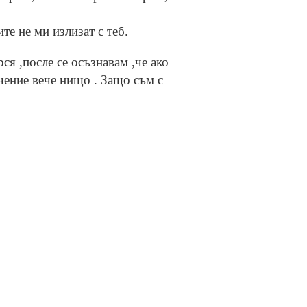
те не ми излизат с теб.
ся ,после се осъзнавам ,че ако
чение вече нищо . Защо съм с