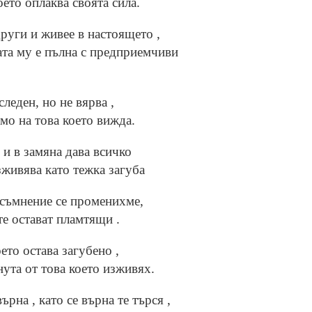
оето оплаква своята сила.
други и живее в настоящето ,
вата му е пълна с предприемчиви
леден, но не вярва ,
амо на това което вижда.
 и в замяна дава всичко
зживява като тежка загуба
 съмнение се променихме,
те остават пламтящи .
ето остава загубено ,
нута от това което изживях.
ърна , като се върна те търся ,