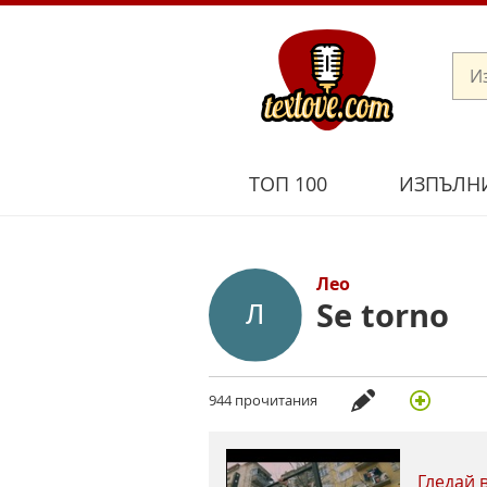
ТОП 100
ИЗПЪЛН
Лео
Se torno
944 прочитания
Гледай 