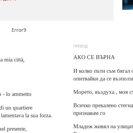
Error9
ПРЕВОД
АКО СЕ ВЪРНА
a mia città,
И колко пъти съм бягал 
опитвайки да се възпол
Морето, въздуха , моя с
to - lo ammetto
Всичко прекалено стегна
di un quartiere
признавам го
 lamentava la sua forza.
Младеж живял на улицата
nel presente,