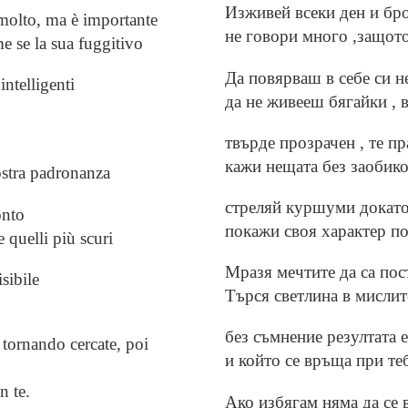
Изживей всеки ден и бро
 molto, ma è importante
не говори много ,защото
e se la sua fuggitivo
Да повярваш в себе си н
intelligenti
да не живееш бягайки , в
твърде прозрачен , те п
кажи нещата без заобик
ostra padronanza
стреляй куршуми докат
onto
покажи своя характер п
 quelli più scuri
Мразя мечтите да са пос
sibile
Търся светлина в мислит
без съмнение резултата 
 tornando cercate, poi
и който се връща при те
n te.
Ако избягам няма да се в