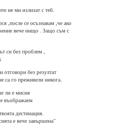
те не ми излизат с теб.
ся ,после се осъзнавам ,че ако
чение вече нищо . Защо съм с
ът си без проблем ,
к
 отговори без резултат
не са го преживели никога.
че ли е мисия
е е въображаем
 твоята дестинация.
сията е вече завършена"