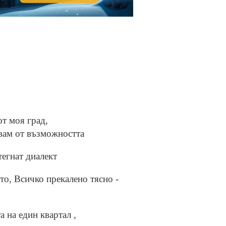
от моя град,
звам от възможността
тегнат диалект
то, Всичко прекалено тясно -
 на един квартал ,