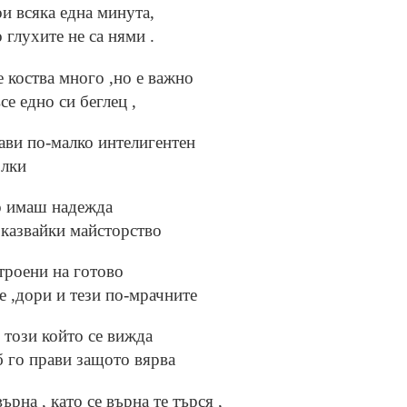
и всяка една минута,
 глухите не са нями .
е коства много ,но е важно
се едно си беглец ,
рави по-малко интелигентен
олки
о имаш надежда
оказвайки майсторство
троени на готово
е ,дори и тези по-мрачните
е този който се вижда
б го прави защото вярва
ърна , като се върна те търся ,