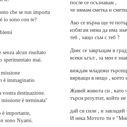
после се осъзнавам ,
че нямам сметка и сметки
onto che se run importa
é io sono con te?
Ако се върна ще те потър
избягам няма да има зна
oblemi
теб , защо съм с теб ?
Днес се завръщам в град
 senza alcun risultato
всеки ъгъл , за мен е зна
o sperimentato mai.
виждам младежи търсещи
a missione
вярващи в нещо , което 
non è immaginario
Живей живота си , като 
a vostra destinazione.
търси резултат, който н
a missione è terminata"
дай си сили , и завладей
 è importante,
И нека Мотото ти е "Ми
non sono Nyami.