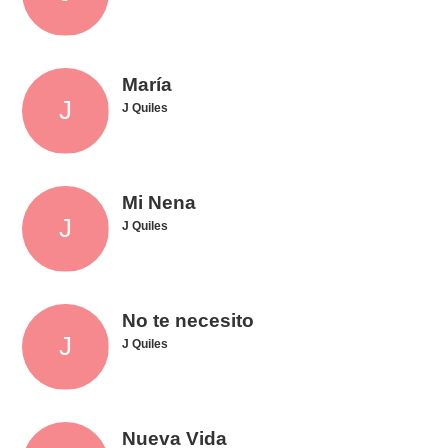
María
J Quiles
Mi Nena
J Quiles
No te necesito
J Quiles
Nueva Vida