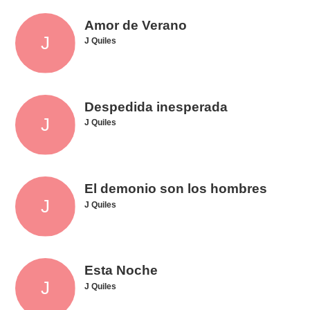
Amor de Verano
J Quiles
Despedida inesperada
J Quiles
El demonio son los hombres
J Quiles
Esta Noche
J Quiles