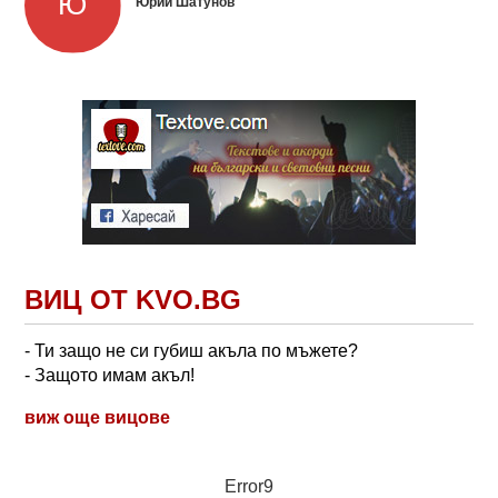
Юрий Шатунов
ВИЦ ОТ KVO.BG
- Ти защо не си губиш акъла по мъжете?
- Защото имам акъл!
виж още вицове
Error9