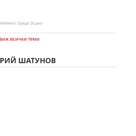
MeMeol, Преди 26 дни
виж всички теми
ЮРИЙ ШАТУНОВ