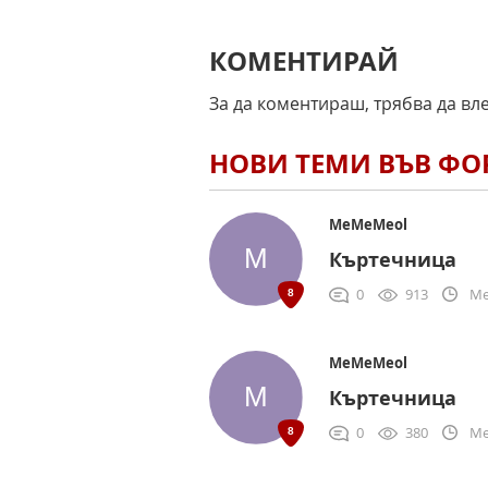
КОМЕНТИРАЙ
За да коментираш, трябва да вл
НОВИ ТЕМИ ВЪВ Ф
MeMeMeol
Къртечница
0
913
Me
MeMeMeol
Къртечница
0
380
Me