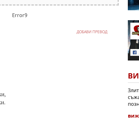
Error9
ДОБАВИ ПРЕВОД
ВИ
Злит
ки,
съжа
ки.
позн
виж