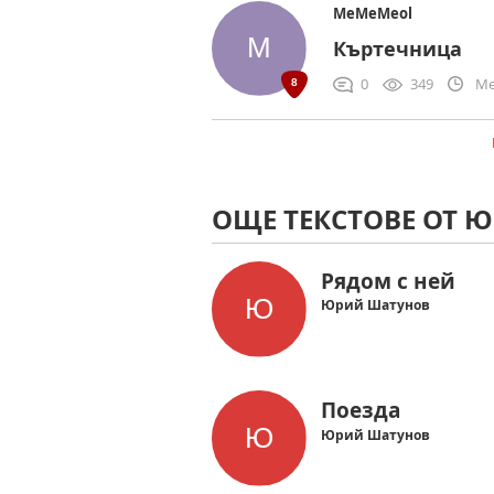
MeMeMeol
Къртечница
0
349
Me
ОЩЕ ТЕКСТОВЕ ОТ 
Рядом с ней
Юрий Шатунов
Поезда
Юрий Шатунов