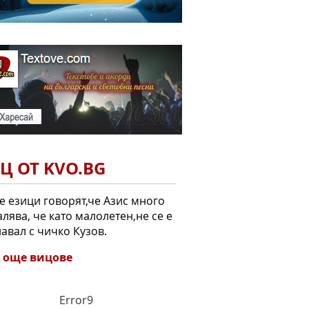
Ц ОТ KVO.BG
е езици говорят,че Азис много
лява, че като малолетен,не се е
авал с чичко Кузов.
 още вицове
Error9