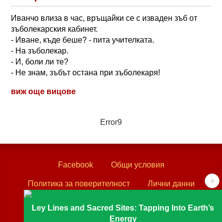
Иванчо влиза в час, връщайки се с изваден зъб от
зъболекарския кабинет.
- Иване, къде беше? - пита учителката.
- На зъболекар.
- И, боли ли те?
- Не знам, зъбът остана при зъболекаря!
виж още вицове
Error9
Facebook
Общи условия
x
Политика за поверителност
Лични данни
Контакти
Ley Lines and Sacred Sites: Tapping Into Earth’s
Energy
Textove.com © 2003 - 2026