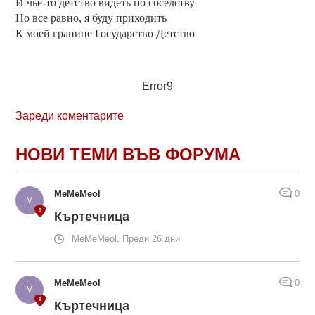
И чье-то детство видеть по соседству
Но все равно, я буду приходить
К моей границе Государство Детство
Error9
Зареди коментарите
НОВИ ТЕМИ ВЪВ ФОРУМА
MeMeMeol
0
Къртечница
MeMeMeol, Преди 26 дни
MeMeMeol
0
Къртечница