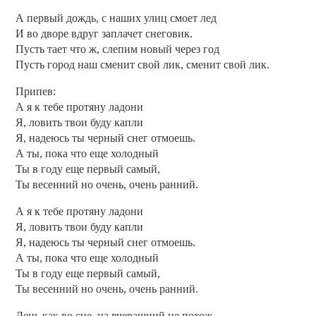
А первый дождь, с наших улиц смоет лед
И во дворе вдруг заплачет снеговик.
Пусть тает что ж, слепим новый через год
Пусть город наш сменит свой лик, сменит свой лик.
Припев:
А я к тебе протяну ладони
Я, ловить твои буду капли
Я, надеюсь ты черный снег отмоешь.
А ты, пока что еще холодный
Ты в году еще первый самый,
Ты весенний но очень, очень ранний.
А я к тебе протяну ладони
Я, ловить твои буду капли
Я, надеюсь ты черный снег отмоешь.
А ты, пока что еще холодный
Ты в году еще первый самый,
Ты весенний но очень, очень ранний.
День как во сне, на вчерашний не похож