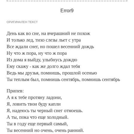
Error9
ОРИГИНАЛЕН ТЕКСТ
День как во сне, на вчерашний не похож
И только лед, тихо слезы льет с утра
Все ждали снег, но пошел весенний дождь
Ну что ж пора, ну что ж пора
Из дома я выйду, улыбнусь дождю
Ему скажу - как же долго ждал тебя
Ведь мы друзья, помнишь, прошлой осенью
Ты теплым был, помнишь сентябрь, помнишь сентябрь
Припев:
А я к тебе протяну ладони,
Я, ловить твои буду капли
Я, надеюсь ты черный снег отмоешь.
А ты, пока что еще холодный.
Ты в году еще первый самый,
Ты весенний но очень, очень ранний.