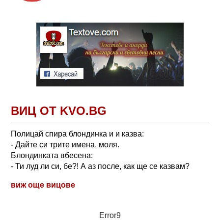
ВИЦ ОТ KVO.BG
Полицай спира блондинка и и казва:
- Дайте си трите имена, моля.
Блондинката вбесена:
- Ти луд ли си, бе?! А аз после, как ще се казвам?
виж още вицове
Error9