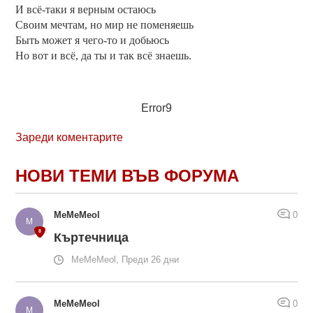
И всё-таки я верным остаюсь
Своим мечтам, но мир не поменяешь
Быть может я чего-то и добьюсь
Но вот и всё, да ты и так всё знаешь.
Error9
Зареди коментарите
НОВИ ТЕМИ ВЪВ ФОРУМА
MeMeMeol
0
Къртечница
MeMeMeol, Преди 26 дни
MeMeMeol
0