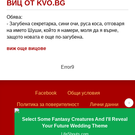
ВИЦ ОТ KVO.BG
Обява:
- Загубена секретарка, сини очи, руса коса, отговаря
на името Шуши, който я намери, моля да я върне,
защото новата е още по-загубена.
виж още вицове
Error9
Facebook
Общи условия
x
Политика за поверителност
Лични данни
Контакти
Select Some Fantasy Creatures And I'll Reveal
Your Future Wedding Theme
Textove.com © 2003 - 2026
LifeShouts.com