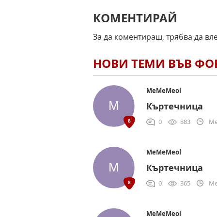
КОМЕНТИРАЙ
За да коментираш, трябва да вл
НОВИ ТЕМИ ВЪВ Ф
MeMeMeol
Къртечница
0
883
Me
MeMeMeol
Къртечница
0
365
Me
MeMeMeol