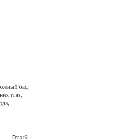
вожный бас,
них глаз,
ода,
Error9