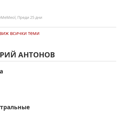
MeMeol, Преди 25 дни
виж всички теми
ЮРИЙ АНТОНОВ
а
нтpальные