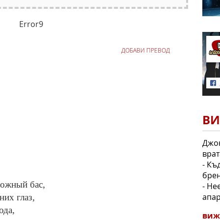
Error9
ДОБАВИ ПРЕВОД
ВИ
Джон
врат
- Къ
брен
вожный бас,
- Не
апар
них глаз,
ода,
виж