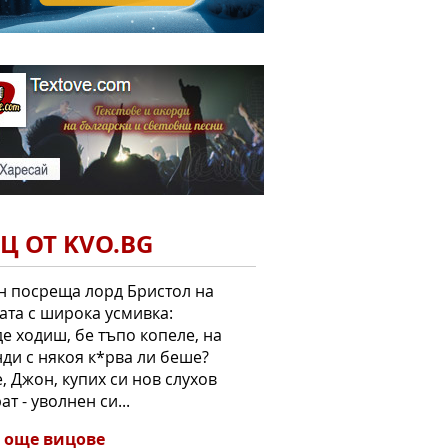
Ц ОТ KVO.BG
 посреща лорд Бристол на
ата с широка усмивка:
де ходиш, бе тъпо копеле, на
ди с някоя к*рва ли беше?
е, Джон, купих си нов слухов
ат - уволнен си...
 още вицове