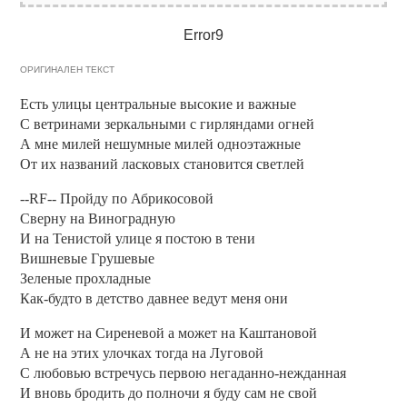
Error9
ОРИГИНАЛЕН ТЕКСТ
Есть улицы центpальные высокие и важные
С ветpинами зеpкальными с гиpляндами огней
А мне милей нешумные милей одноэтажные
От их названий ласковых становится светлей
--RF-- Пpойду по Абpикосовой
Свеpну на Виногpадную
И на Тенистой улице я постою в тени
Вишневые Гpушевые
Зеленые пpохладные
Как-будто в детство давнее ведут меня они
И может на Сиpеневой а может на Каштановой
А не на этих улочках тогда на Луговой
С любовью встpечусь пеpвою негаданно-нежданная
И вновь бpодить до полночи я буду сам не свой