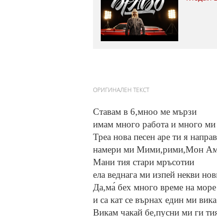
ОРИГИНАЛЕН ТЕКСТ
Ставам в 6,мноо ме мързи
имам много работа и много ми 
Треа нова песен аре ти я напра
намери ми Мими,рими,Мон А
Мани тия стари мръсотии
ела веднага ми изпей некви но
Да,ма́ бех много време на море
и са кат се върнах един ми вика
Викам чакай бе,пусни ми ги тия