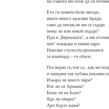
ма главата ми поне да си почин
Ето ги новите,бели звезди,
имате много красиви бради,
само да питам,не ми се сърди
пееш ли или некой пърди?
Иди в „Черешката“, и им сготви
мое’ изкараш и некви пари
Неколко глупости,произнеси
за изненада – се обеси.
Погледни го,тоя са...как ме из
и направи тая хубава реклама н
Изкара́ ли много па́ри?
Взе ли си Армани?
Беше ли на Бали?
Яде ли омари?
Аре бързо кажи́!