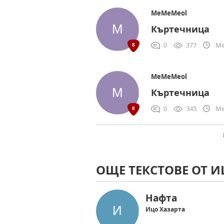
MeMeMeol
Къртечница
0
377
Me
MeMeMeol
Къртечница
0
345
Me
ОЩЕ ТЕКСТОВЕ ОТ И
Нафта
Ицо Хазарта