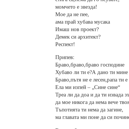
момчето е звезда!
Мое да не пее,
ама прай хубава мусака
Имаш нов проект?
Демек си архитект?
Респект!
Припев:
Браво,браво,браво господине
Хубаво ли ти е?А дано ти мине
Браво,пътя не е лесен,рапа ти е
Ела ми изпей – „Сине сине“
Треа ли да доа и да ти извада з
да мое никога да нема вече тво
Тъпотията ти нема да загине,
ма главата ми поне да си почин