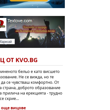
Ц ОТ KVO.BG
иненото бельо е като висшето
зование. Не се вижда, но те
 да се чувстваш комфортно. От
а страна, доброто образование
а прилича на ерекцията - трудно
се скрие...
 още вицове