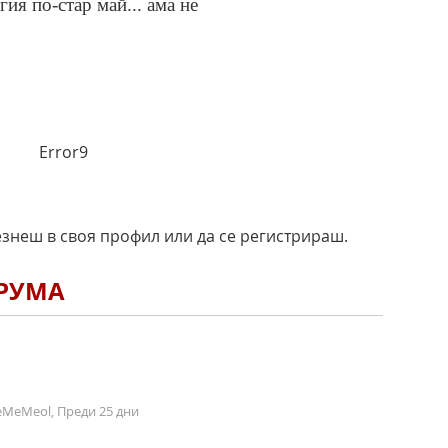
ия по-стар май... ама не
Error9
езнеш в своя профил или да се регистрираш.
ОРУМА
MeMeol, Преди 25 дни