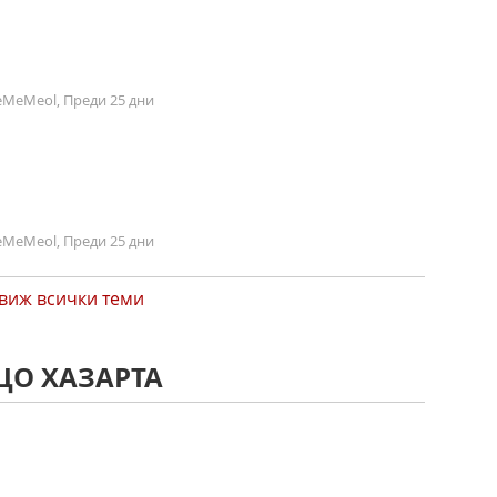
MeMeol, Преди 25 дни
MeMeol, Преди 25 дни
виж всички теми
ЦО ХАЗАРТА