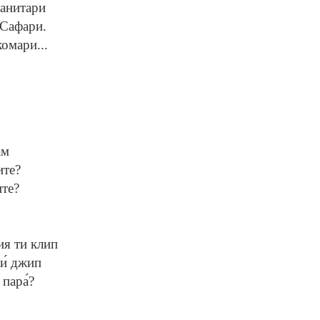
санитари
 Сафари.
комари...
ам
ите?
ите?
ия ти клип
и́ джип
пара́?