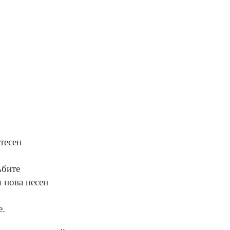
 тесен
ъбите
я нова песен
е.