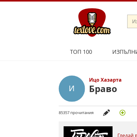
ТОП 100
ИЗПЪЛН
Ицо Хазарта
Браво
85357 прочитания
Гледай 