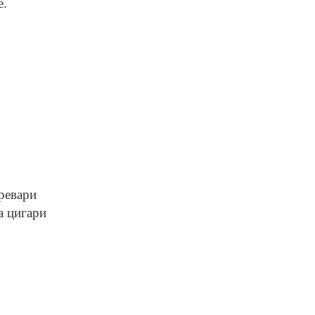
е.
превари
а цигари