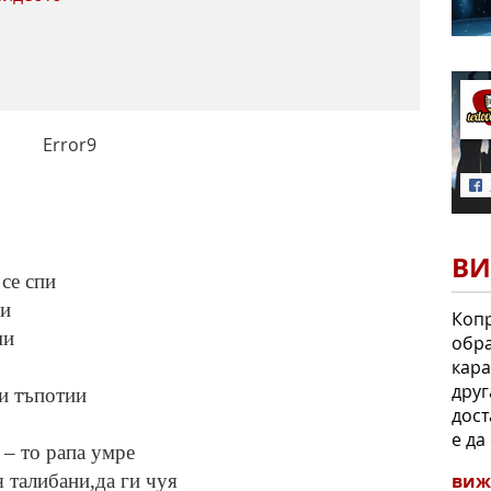
Error9
ВИ
се спи
ви
Копр
ми
обра
кара
друг
ви тъпотии
дост
е да 
 – то рапа умре
виж
 талибани,да ги чуя