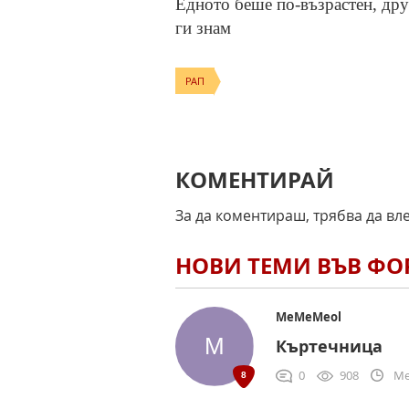
Едното беше по-възрастен, друг
ги знам
РАП
КОМЕНТИРАЙ
За да коментираш, трябва да вл
НОВИ ТЕМИ ВЪВ Ф
MeMeMeol
Къртечница
0
908
Me