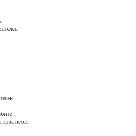
а
бителен
 тесен
ъбите
я нова песен