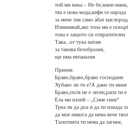
той ми вика – Не бе,мани мани,
тва е нова мода,кефи се народа
за мене тия само а́бат кислород
Извинявай,ако тона ми е оскър
това е защото си отвратителен
Така...от тука натам
за такива безобразия,
ще има евтаназия
Припев:
Браво,браво,браво господине
Хубаво ли ти е?А дано ти мине
Браво,пътя не е лесен,рапа ти е
Ела ми изпей – „Сине сине“
Треа ли да доа и да ти извада з
да мое никога да нема вече тво
Тъпотията ти нема да загине,