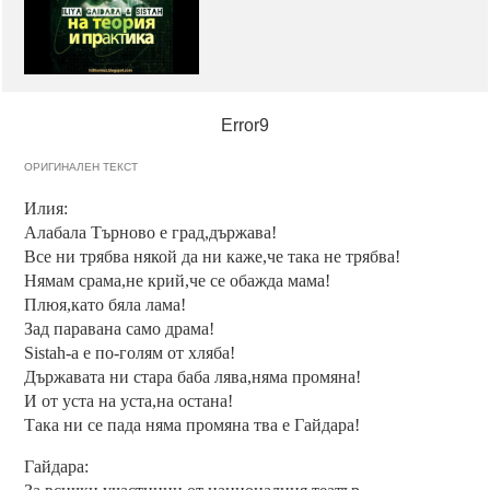
Error9
ОРИГИНАЛЕН ТЕКСТ
Илия:
Алабала Търново е град,държава!
Все ни трябва някой да ни каже,че така не трябва!
Нямам срама,не крий,че се обажда мама!
Плюя,като бяла лама!
Зад паравана само драма!
Sistah-а е по-голям от хляба!
Държавата ни стара баба лява,няма промяна!
И от уста на уста,на остана!
Така ни се пада няма промяна тва е Гайдара!
Гайдара: