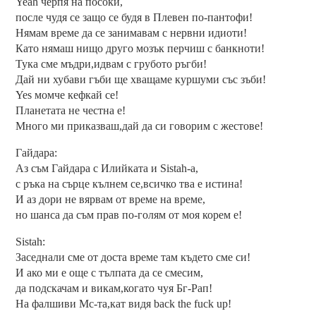
Yeah черпя на посоки,
после чудя се защо се будя в Плевен по-пантофи!
Нямам време да се занимавам с нервни идиоти!
Като нямаш нищо друго мозък перчиш с банкноти!
Тука сме мъдри,идвам с грубото ръгби!
Дай ни хубави гъби ще хващаме куршуми със зъби!
Yes момче кефкай се!
Планетата не честна е!
Много ми приказваш,дай да си говорим с жестове!
Гайдара:
Аз съм Гайдара с Илийката и Sistah-а,
с ръка на сърце кълнем се,всичко тва е истина!
И аз дори не вярвам от време на време,
но шанса да съм прав по-голям от моя корем е!
Sistah:
Заседнали сме от доста време там където сме си!
И ако ми е още с тълпата да се смесим,
да подскачам и викам,когато чуя Бг-Рап!
На фалшиви Мс-та,кат видя back the fuck up!