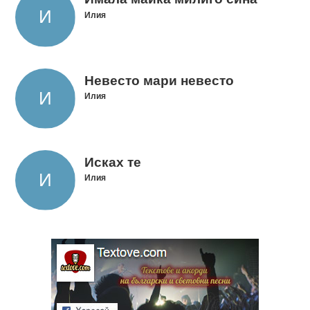
Илия
Невесто мари невесто
Илия
Исках те
Илия