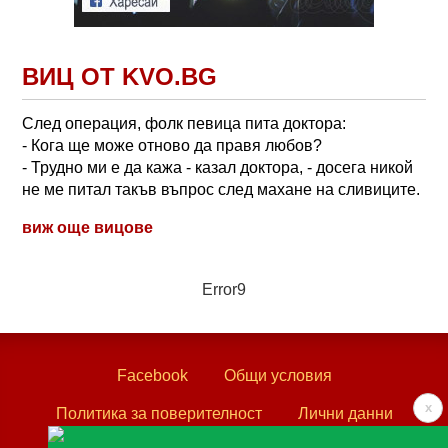
ВИЦ ОТ KVO.BG
След операция, фолк певица пита доктора:
- Кога ще може отново да правя любов?
- Трудно ми е да кажа - казал доктора, - досега никой
не ме питал такъв въпрос след махане на сливиците.
виж още вицове
Error9
Facebook
Общи условия
x
Политика за поверителност
Лични данни