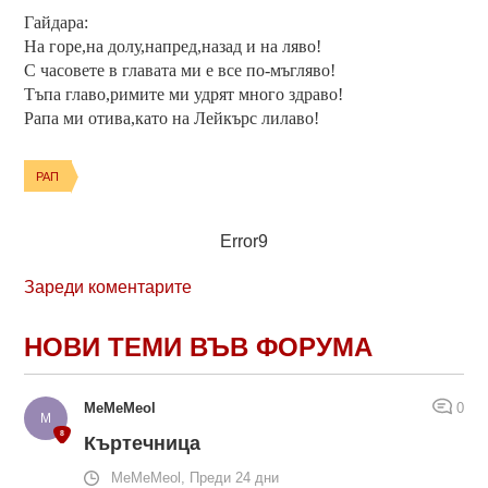
Гайдара:
На горе,на долу,напред,назад и на ляво!
С часовете в главата ми е все по-мъгляво!
Тъпа главо,римите ми удрят много здраво!
Рапа ми отива,като на Лейкърс лилаво!
РАП
Error9
Зареди коментарите
НОВИ ТЕМИ ВЪВ ФОРУМА
MeMeMeol
0
Къртечница
MeMeMeol, Преди 24 дни