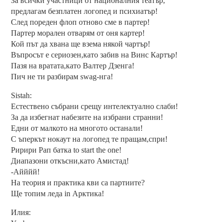
За всички участници от националния театър,
предлагам безплатен логопед и психиатър!
След пореден флоп отново сме в партер!
Партер морален отварям от оня картер!
Кой път да хвана ще взема някой чартър!
Въпросът е сериозен,като забив на Винс Картър!
Пазя на вратата,като Валтер Дзенга!
Пич не ти разбирам swag-нга!
Sistah:
Естествено събрани срещу интелектуално слаби!
За да избегнат набезите на избрани странни!
Едни от малкото на многото останали!
С ъперкът нокаут на логопед те пращам,спри!
Ририри Рап батка to start the one!
Диапазони откъсни,като Амистад!
-Айййй!
На теория и практика кви са партиите?
Ще топим леда in Арктика!
Илия: