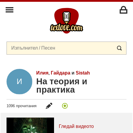
Илия
,
Гайдара
и
Sistah
На теория и
практика
1096 прочитания
Гледай видеото