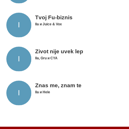
Tvoj Fu-biznis
Ila и Juice & Vox
Zivot nije uvek lep
Ila, Gru и CYA
Znas me, znam te
Ila и Hele