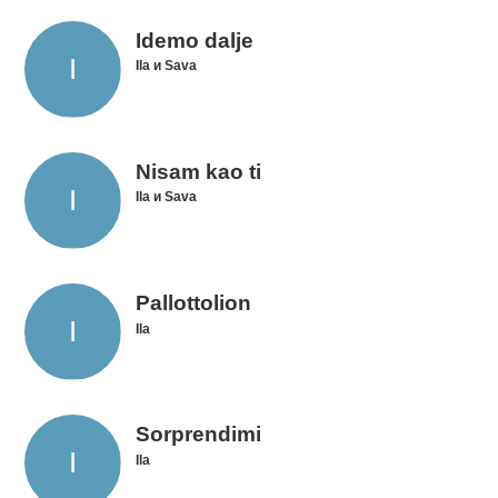
Idemo dalje
Ila и Sava
Nisam kao ti
Ila и Sava
Pallottolion
Ila
Sorprendimi
Ila