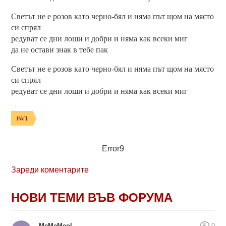
Светът не е розов като черно-бял и няма път щом на място
си спрял
редуват се дни лоши и добри и няма как всеки миг
да не остави знак в тебе пак
Светът не е розов като черно-бял и няма път щом на място
си спрял
редуват се дни лоши и добри и няма как всеки миг
РАП
Error9
Зареди коментарите
НОВИ ТЕМИ ВЪВ ФОРУМА
MeMeMeol
0