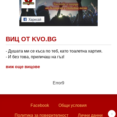
ВИЦ ОТ KVO.BG
- Душата ми се къса по теб, като тоалетна хартия.
- И без това, приличаш на гъз!
виж още вицове
Error9
Facebook
Общи условия
x
Политика за поверителност
Лични данни