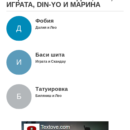
ИГРАТА, DIN-YO И МАРИНА
Фобия
Далия и Лео
Баси шита
Играта и Скандау
Татуировка
Биляниш и Лео