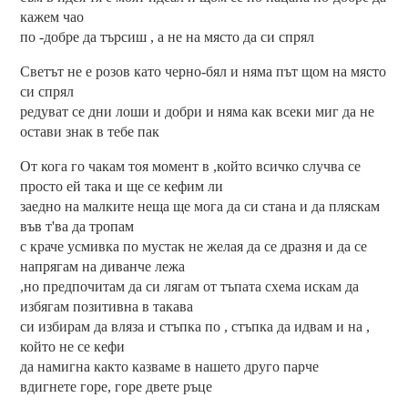
кажем чао
по -добре да търсиш , а не на място да си спрял
Светът не е розов като черно-бял и няма път щом на място
си спрял
редуват се дни лоши и добри и няма как всеки миг да не
остави знак в тебе пак
От кога го чакам тоя момент в ,който всичко случва се
просто ей така и ще се кефим ли
заедно на малките неща ще мога да си стана и да пляскам
във т'ва да тропам
с краче усмивка по мустак не желая да се дразня и да се
напрягам на диванче лежа
,но предпочитам да си лягам от тъпата схема искам да
избягам позитивна в такава
си избирам да вляза и стъпка по , стъпка да идвам и на ,
който не се кефи
да намигна както казваме в нашето друго парче
вдигнете горе, горе двете ръце