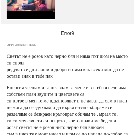
Error9
ОРИГИНАЛЕН ТЕКСТ
Светът не е розов като черно-бял и няма път щом на място
си спрял
редуват се дни лоши и добри и няма как всеки миг да не
остави знак в тебе пак
Енергия усещам и за нея знам за мене и за теб тя вече има
собствен план звуците и цветовете са
си вътре в мен те ме вдъхновяват и не дават да съм в плен
не мога да се здухвам и да вървя назад събираме се
разделяме се безкраен кръговрат обичам те , мразя те ,
ти си моя свят ти си нещото , което прави ме беден и
богат светът не е розов нито черно-бял влюбен
съм в идея тя е моят идеал и щом се по нацапа по-добре да