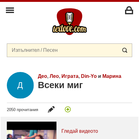
Део
,
Лео
,
Играта
,
Din-Yo
и
Марина
Всеки миг
2050 прочитания
Гледай видеото