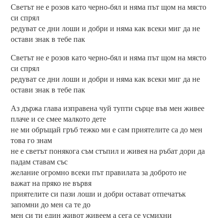
Светът не е розов като черно-бял и няма път щом на място
си спрял
редуват се дни лоши и добри и няма как всеки миг да не
остави знак в тебе пак
Светът не е розов като черно-бял и няма път щом на място
си спрял
редуват се дни лоши и добри и няма как всеки миг да не
остави знак в тебе пак
Аз държа глава изправена чуй тупти сърце във мен живее
плаче и се смее малкото дете
не ми обръщай гръб тежко ми е сам приятелите са до мен
това го знам
не е светът понякога съм стъпил и живея на ръбат дори да
падам ставам със
желание огромно всеки път правилата за доброто не
важат на пряко не вървя
приятелите си пази лоши и добри остават отпечатък
запомни до мен са те до
мен си ти един живот живеем а сега се усмихни