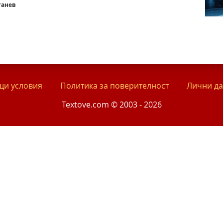
танев
и условия
Политика за поверителност
Лични д
Textove.com © 2003 - 2026