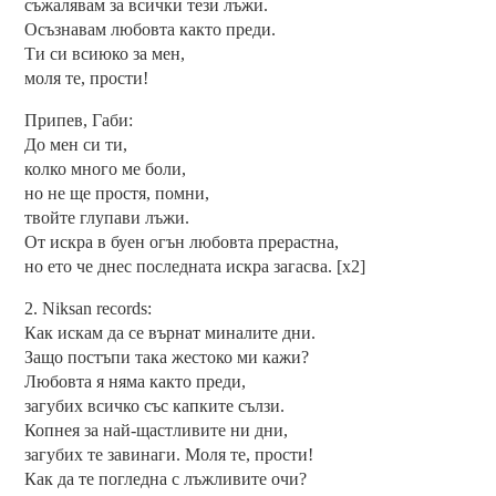
съжалявам за всички тези лъжи.
Осъзнавам любовта както преди.
Ти си всиюко за мен,
моля те, прости!
Припев, Габи:
До мен си ти,
колко много ме боли,
но не ще простя, помни,
твойте глупави лъжи.
От искра в буен огън любовта прерастна,
но ето че днес последната искра загасва. [x2]
2. Niksan records:
Как искам да се върнат миналите дни.
Защо постъпи така жестоко ми кажи?
Любовта я няма както преди,
загубих всичко със капките сълзи.
Копнея за най-щастливите ни дни,
загубих те завинаги. Моля те, прости!
Как да те погледна с лъжливите очи?