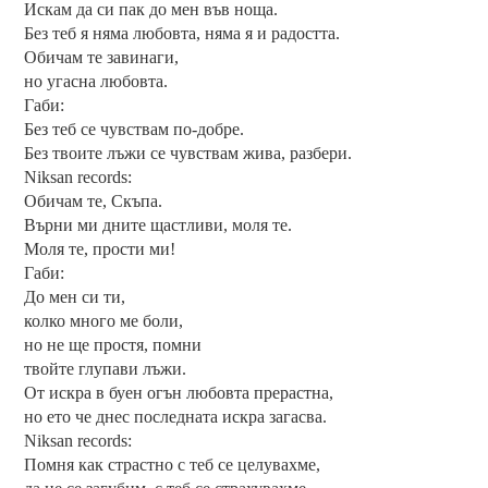
Искам да си пак до мен във ноща.
Без теб я няма любовта, няма я и радостта.
Обичам те завинаги,
но угасна любовта.
Габи:
Без теб се чувствам по-добре.
Без твоите лъжи се чувствам жива, разбери.
Niksan records:
Обичам те, Скъпа.
Върни ми дните щастливи, моля те.
Моля те, прости ми!
Габи:
До мен си ти,
колко много ме боли,
но не ще простя, помни
твойте глупави лъжи.
От искра в буен огън любовта прерастна,
но ето че днес последната искра загасва.
Niksan records:
Помня как страстно с теб се целувахме,