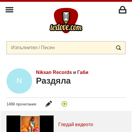
Niksan Records
и
Габи
Раздяла
1499 прочитания
Гледай видеото