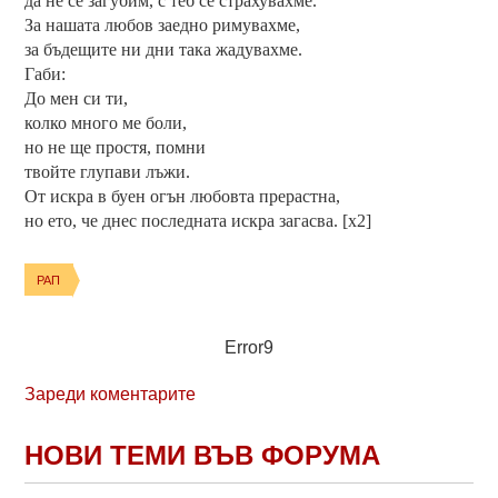
да не се загубим, с теб се страхувахме.
За нашата любов заедно римувахме,
за бъдещите ни дни така жадувахме.
Габи:
До мен си ти,
колко много ме боли,
но не ще простя, помни
твойте глупави лъжи.
От искра в буен огън любовта прерастна,
но ето, че днес последната искра загасва. [x2]
РАП
Error9
Зареди коментарите
НОВИ ТЕМИ ВЪВ ФОРУМА