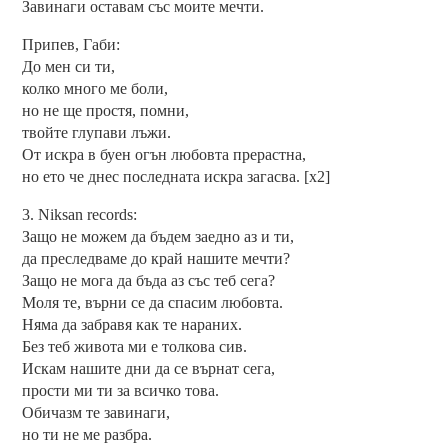
Завинаги оставам със моите мечти.
Припев, Габи:
До мен си ти,
колко много ме боли,
но не ще простя, помни,
твойте глупави лъжи.
От искра в буен огън любовта прерастна,
но ето че днес последната искра загасва. [x2]
3. Niksan records:
Защо не можем да бъдем заедно аз и ти,
да преследваме до край нашите мечти?
Защо не мога да бъда аз със теб сега?
Моля те, върни се да спасим любовта.
Няма да забравя как те нараних.
Без теб живота ми е толкова сив.
Искам нашите дни да се върнат сега,
прости ми ти за всичко това.
Обичазм те завинаги,
но ти не ме разбра.