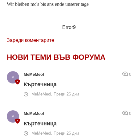
Wir bleiben mc's bis ans ende unserer tage
Error9
Зареди коментарите
НОВИ ТЕМИ ВЪВ ФОРУМА
MeMeMeol
0
Къртечница
MeMeMeol, Преди 26 дни
MeMeMeol
0
Къртечница
MeMeMeol, Преди 26 дни