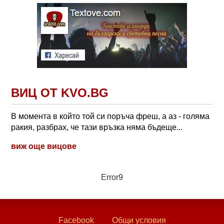
ВИЦ ОТ KVO.BG
В момента в който той си поръча фреш, а аз - голяма
ракия, разбрах, че тази връзка няма бъдеще...
виж още вицове
Error9
Facebook
Общи условия