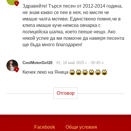
Здравейте! Търся песен от 2012-2014 година,
не знам какво се пее в нея, но мисля че
имаше чалга мотиви. Единствено помня,че в
клипа имаше куче-немска овчарка с
полицейска шапка, което пееше нещо. Ако
някой успее да ми помогне да намеря песента
ще бъда много благодарен!
CoolMotorGirl20
#1, 19 май 2025 г. - 00:45 ч.
Кючек леко на Яница
Отговор
Facebook
Общи условия