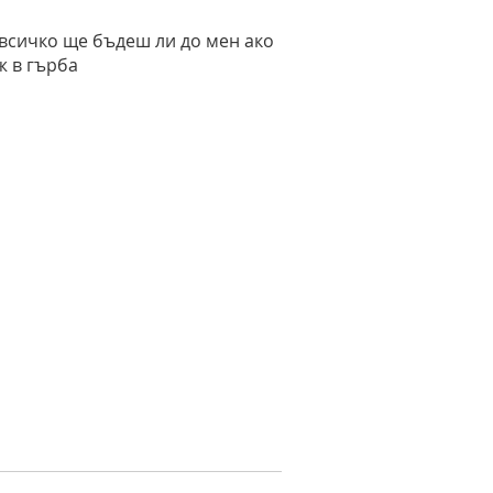
 всичко ще бъдеш ли до мен ако
ж в гърба