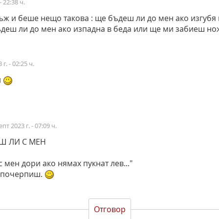
- 22:38 ч.
ж и беше нещо такова : ще бъдеш ли до мен ако изгубя
деш ли до мен ако изпадна в беда или ще ми забиеш но
г. - 02:25 ч.
л
епт 2023 г. - 07:09 ч.
Ш ЛИ С МЕН
 мен дори ако нямах пукнат лев..."
а почерпиш.
Отговор