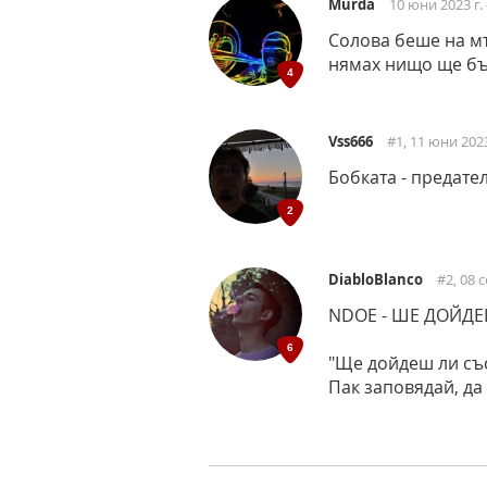
Murda
10 юни 2023 г. 
Солова беше на мъ
нямах нищо ще бъ
Vss666
#1, 11 юни 2023 
Бобката - предате
DiabloBlanco
#2, 08 с
NDOE - ШЕ ДОЙДЕ
"Ще дойдеш ли със
Пак заповядай, д