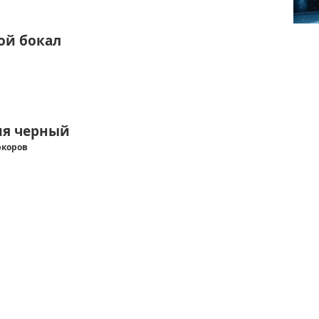
ой бокал
ия черный
ркоров