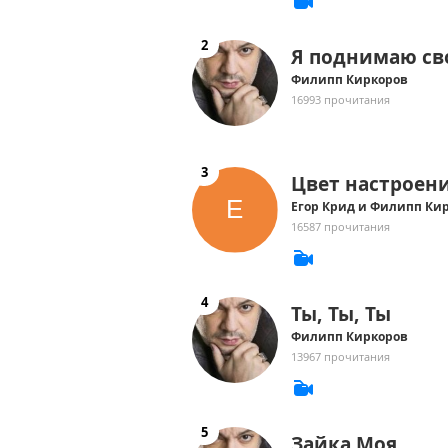
Я поднимаю св
Филипп Киркоров
16993 прочитания
Цвет настроен
Егор Крид и Филипп Ки
16587 прочитания
Ты, Ты, Ты
Филипп Киркоров
13967 прочитания
Зайка Моя