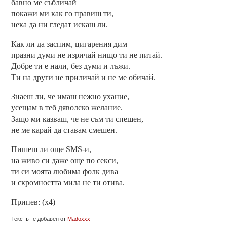
бавно ме събличай
покажи ми как го правиш ти,
нека да ни гледат искаш ли.
Как ли да заспим, цигарения дим
празни думи не изричай нищо ти не питай.
Добре ти е нали, без думи и лъжи.
Ти на други не приличай и не ме обичай.
Знаеш ли, че имаш нежно ухание,
усещам в теб дяволско желание.
Защо ми казваш, че не съм ти спешен,
не ме карай да ставам смешен.
Пишеш ли още SMS-и,
на живо си даже още по секси,
ти си моята любима фолк дива
и скромността мила не ти отива.
Припев: (х4)
Текстът е добавен от
Madoxxx