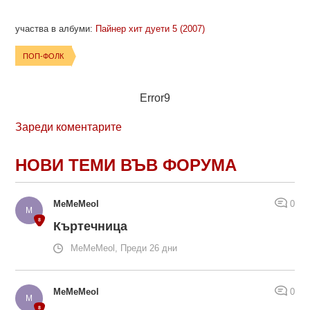
участва в албуми:
Пайнер хит дуети 5 (2007)
ПОП-ФОЛК
Error9
Зареди коментарите
НОВИ ТЕМИ ВЪВ ФОРУМА
MeMeMeol
0
Къртечница
MeMeMeol, Преди 26 дни
MeMeMeol
0