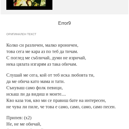
Error9
ОРИГИНАЛЕН ТЕКСТ
Колко си различен, малко ироничен,
това сега ме кара аз по теб да тичам.
С поглед ме събличай, думи не изричай,
нека цялата изгарям аз така обичам.
Слушай ме сега, кой от теб иска любовта ти,
да ме обича като мама и тати.
Сънуваш само фолк певици,
искаш ли да видиш и моите....
Кво каза тоя, кво ми се правиш бате на интересен,
не чува ли пиле, че това е само, само, само, само песен.
Припев: (х2)
Не, не ме обичай,