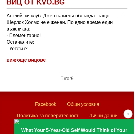
ВИЦ ОТ KVO.BG
Английски клуб. Джентълмени обсъждат защо
Шерлок Холмс не е женен. По едно време един
възкликва:
- Елементарно!
Останалите:
- Уотсън?
виж още вицове
Error9
Facebook
Общи условия
x
Политика за поверителност
Лични данни
Контакти
What Your 5-Year-Old Self Would Think of Your