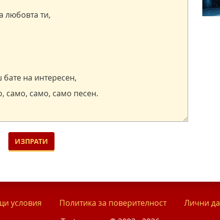
и условия
Политика за поверителност
Лични д