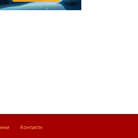
анни
Контакти