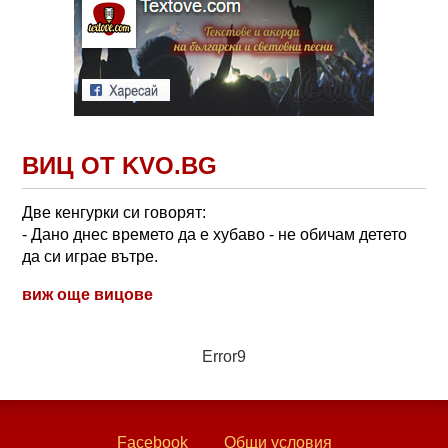
ВИЦ ОТ KVO.BG
Две кенгурки си говорят:
- Дано днес времето да е хубаво - не обичам детето
да си играе вътре.
виж още вицове
Error9
Facebook
Общи условия