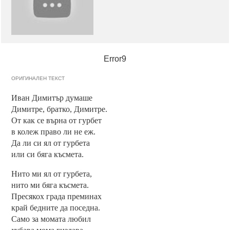
Error9
ОРИГИНАЛЕН ТЕКСТ
Иван Димитър думаше
Димитре, братко, Димитре.
От как се върна от гурбет
в колеж право ли не еж.
Да ли си ял от гурбета
или си бяга късмета.
Нито ми ял от гурбета,
нито ми бяга късмета.
Пресякох града преминах
край бедните да поседна.
Само за момата любил