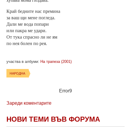
хубава мома гиздава.
Край бедните нас премина
за ваш щи мене погледа.
Дали ме вода попари
или пакра ме удари.
От тука спрасно ли не ям
по нея болен по рея.
участва в албуми:
На трапеза (2001)
НАРОДНА
Error9
Зареди коментарите
НОВИ ТЕМИ ВЪВ ФОРУМА