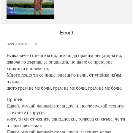
Error9
ОРИГИНАЛЕН ТЕКСТ
Всяка вечер пиеш късно, искаш да правим нещо мръсно,
дявола го дърпаш за опашката, но да не се превърне
хищника в плячката.
Много лошо ти се пише, знаеш го нали, от упойка ня'ам
нужда,
щото грам не ме боли, грам не ме боли, грам не ме боли.
Припев:
Давай, мачкай чаршафите на други, после пускай сторита
с техните съпруги,
sorry, ти си от жените еднодневки, толкова си скъпа, че ти
плащат двулевки.
Давай, мачкай чаршафите на други, златният медал