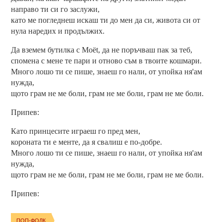
направо ти си го заслужи,
като ме погледнеш искаш ти до мен да си, живота си от
нула наредих и продължих.
Да вземем бутилка с Moët, да не поръчваш пак за теб,
спомена с мене те пари и отново съм в твоите кошмари.
Много лошо ти се пише, знаеш го нали, от упойка ня'ам
нужда,
щото грам не ме боли, грам не ме боли, грам не ме боли.
Припев:
Като принцесите играеш го пред мен,
короната ти е менте, да я свалиш е по-добре.
Много лошо ти се пише, знаеш го нали, от упойка ня'ам
нужда,
щото грам не ме боли, грам не ме боли, грам не ме боли.
Припев:
ПОП-ФОЛК