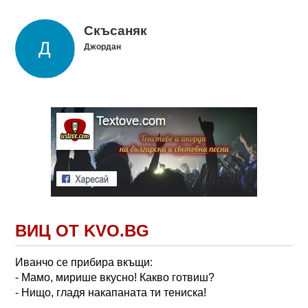
Скъсаняк
Джордан
ВИЦ ОТ KVO.BG
Иванчо се прибира вкъщи:
- Мамо, мирише вкусно! Какво готвиш?
- Нищо, гладя накапаната ти тениска!