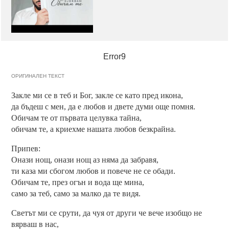
Error9
ОРИГИНАЛЕН ТЕКСТ
Закле ми се в теб и Бог, закле се като пред икона,
да бъдеш с мен, да е любов и двете думи още помня.
Обичам те от първата целувка тайна,
обичам те, а криехме нашата любов безкрайна.
Припев:
Онази нощ, онази нощ аз няма да забравя,
ти каза ми сбогом любов и повече не се обади.
Обичам те, през огън и вода ще мина,
само за теб, само за малко да те видя.
Светът ми се срути, да чуя от други че вече изобщо не
вярваш в нас,