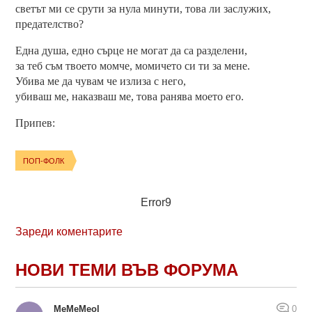
светът ми се срути за нула минути, това ли заслужих,
предателство?
Една душа, едно сърце не могат да са разделени,
за теб съм твоето момче, момичето си ти за мене.
Убива ме да чувам че излиза с него,
убиваш ме, наказваш ме, това ранява моето его.
Припев:
ПОП-ФОЛК
Error9
Зареди коментарите
НОВИ ТЕМИ ВЪВ ФОРУМА
MeMeMeol
0