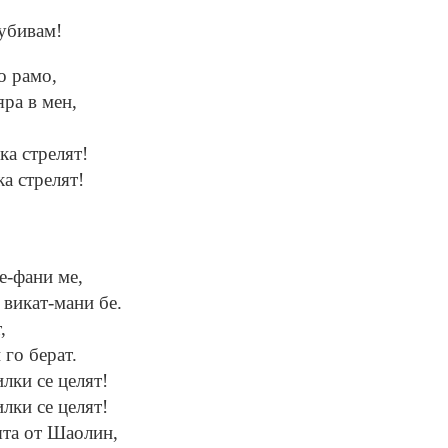
 убивам!
о рамо,
ра в мен,
ка стрелят!
ка стрелят!
е-фани ме,
 викат-мани бе.
,
 го берат.
илки се целят!
илки се целят!
ята от Шаолин,