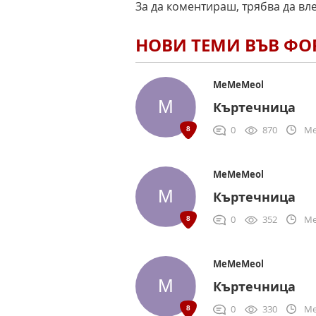
За да коментираш, трябва да вл
НОВИ ТЕМИ ВЪВ Ф
MeMeMeol
Къртечница
0
870
Me
MeMeMeol
Къртечница
0
352
Me
MeMeMeol
Къртечница
0
330
Me