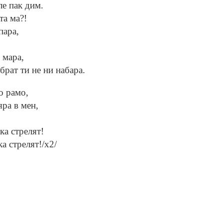
ле пак дим.
та ма?!
пара,
 мара,
брат ти не ни набара.
о рамо,
ра в мен,
ка стрелят!
ка стрелят!/х2/