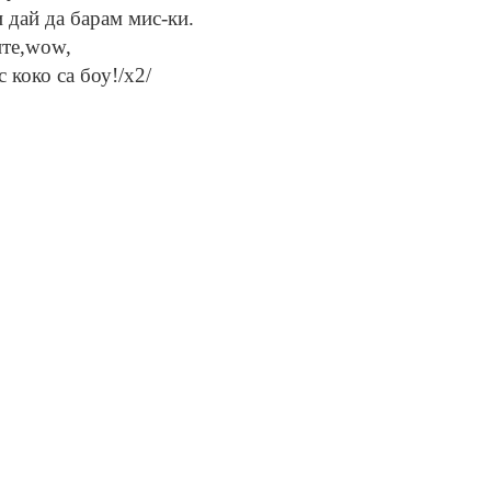
 дай да барам мис-ки.
ите,wow,
 коко са боу!/х2/