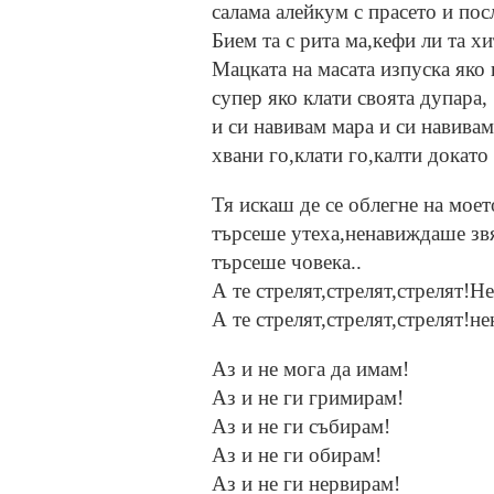
салама алейкум с прасето и пос
Бием та с рита ма,кефи ли та хи
Мацката на масата изпуска яко 
супер яко клати своята дупара,
и си навивам мара и си навивам
хвани го,клати го,калти докато 
Тя искаш де се облегне на моет
търсеше утеха,ненавиждаше звя
търсеше човека..
А те стрелят,стрелят,стрелят!Не
А те стрелят,стрелят,стрелят!не
Аз и не мога да имам!
Аз и не ги гримирам!
Аз и не ги събирам!
Аз и не ги обирам!
Аз и не ги нервирам!