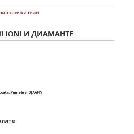
виж всички теми
ILIONI И ДИАМАНТЕ
Gocata, Pamela и DJAANY
угите