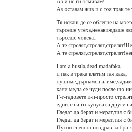
Аз и не ги осмивам!
Аз оставам жив и с тоя трак те
Тя искаш де се облегне на моет
търсеше утеха,ненавиждаше звя
търсеше човека..
А те стрелят,стрелят,стрелят!Не
А те стрелят,стрелят,стрелят!не
I am a hustla,dead madafaka,
и пак в трака клатим тая кака,
пушиме,дърпаме,палиме,чадим
кани ме,па се чуди после що ни
Г-г-гадовете п-п-просто стрелят
едните си го купуват,а други си
Гледат да берат и мерат,тия с б
Гледат да берат и мерат,тия с б
Пусни спешно поздрав за брат