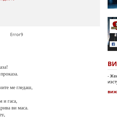
Error9
ВИ
аза!
 проказа.
- Же
изст
чите ме гледаш,
виж
 и гаса,
крива ви маса.
ey,