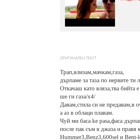
ОРИГИНАЛЕН ТЕКСТ
Трап,влизам,мачкам,газа,
дърпаме за таза по нервите ти л
Откачаш като вляза,тва бийта е
ше ги газа/х4/
Давам,стила си не предавам,в о
а аз в облаци плавам.
Чуй ми баса ke pasa,фаса дърпам
после пак съм в джаза и правя 
Hummer3,Benz3,600sel и Bent-l