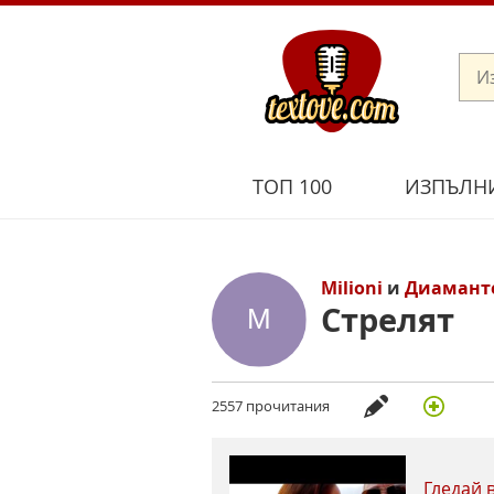
ТОП 100
ИЗПЪЛН
Milioni
и
Диамант
Стрелят
2557 прочитания
Гледай 