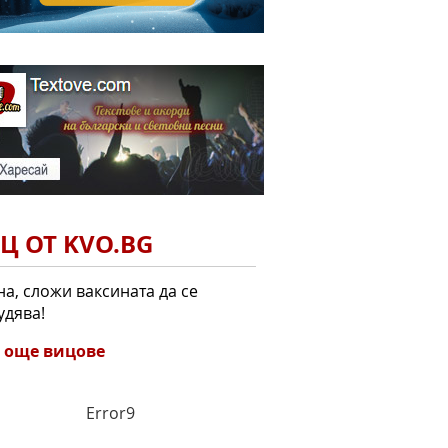
Ц ОТ KVO.BG
на, сложи ваксината да се
удява!
 още вицове
Error9