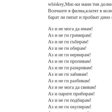
whiskey,Мис-ки мани тия долни
Всичките в филма,клатят в кол
барат ли пипат и пробват дино с
Аз и не мога да имам!
Аз и не ги гримирам!
Аз и не ги събирам!
Аз и не ги обирам!
Аз и не ги нервирам!
Аз и не ги пропивам!
Аз и не ги разкривам!
Аз и не ги забивам!
Аз и не ги разбивам!
Аз и не мога да свивам!
Аз и парите прибирам!
Аз и не ги подбирам!
Аз и не ги окупирам!