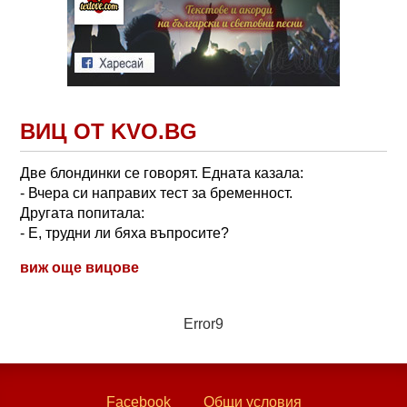
ВИЦ ОТ KVO.BG
Две блондинки се говорят. Едната казала:
- Вчера си направих тест за бременност.
Другата попитала:
- Е, трудни ли бяха въпросите?
виж още вицове
Error9
Facebook
Общи условия