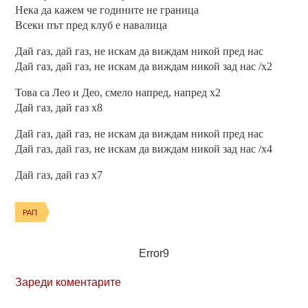
Нека да кажем че годините не граница
Всеки път пред клуб е навалица
Дай газ, дай газ, не искам да виждам никой пред нас
Дай газ, дай газ, не искам да виждам никой зад нас /х2
Това са Лео и Део, смело напред, напред х2
Дай газ, дай газ х8
Дай газ, дай газ, не искам да виждам никой пред нас
Дай газ, дай газ, не искам да виждам никой зад нас /х4
Дай газ, дай газ х7
РАП
Error9
Зареди коментарите