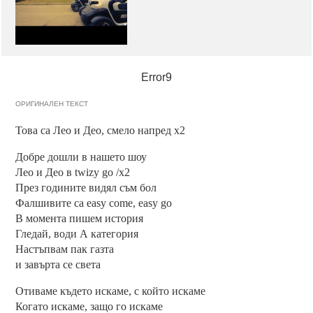
Error9
ОРИГИНАЛЕН ТЕКСТ
Това са Лео и Део, смело напред х2
Добре дошли в нашето шоу
Лео и Део в twizy go /х2
През годините видял съм бол
Фалшивите са easy come, easy go
В момента пишем история
Гледай, води А категория
Настъпвам пак газта
и завърта се света
Отиваме където искаме, с който искаме
Когато искаме, защо го искаме