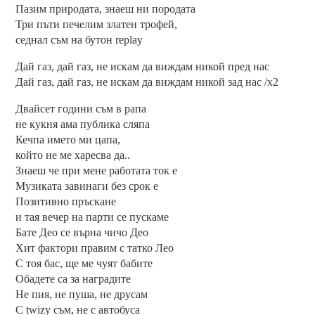
Пазим природата, знаеш ни породата
Три пъти печелим златен трофей,
седнал съм на бутон replay
Дай газ, дай газ, не искам да виждам никой пред нас
Дай газ, дай газ, не искам да виждам никой зад нас /х2
Двайсет години съм в рапа
не кукня ама публика сляпа
Кечпа името ми цапа,
който не ме харесва да..
Знаеш че при мене работата ток е
Музиката завинаги без срок е
Позитивно пръскане
и тая вечер на парти се пускаме
Бате Део се върна чичо Део
Хит фактори правим с татко Лео
С тоя бас, ще ме чуят бабите
Обадете са за наградите
Не пия, не пуша, не друсам
С twizy съм, не с автобуса