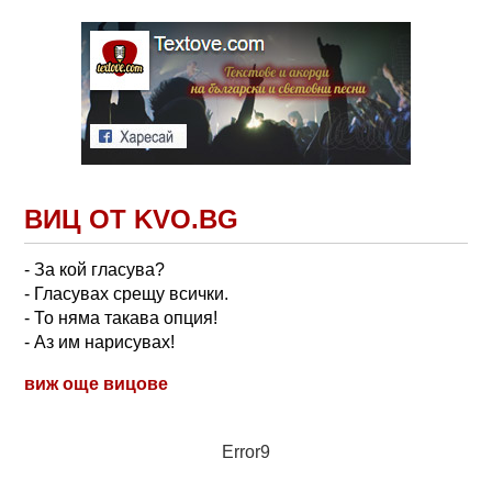
ВИЦ ОТ KVO.BG
- За кой гласува?
- Гласувах срещу всички.
- То няма такава опция!
- Аз им нарисувах!
виж още вицове
Error9