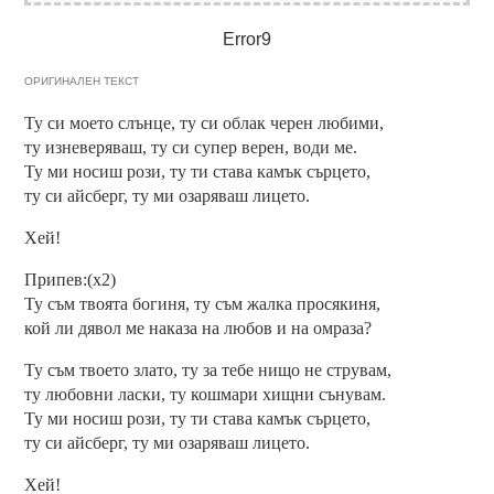
Error9
ОРИГИНАЛЕН ТЕКСТ
Ту си моето слънце, ту си облак черен любими,
ту изневеряваш, ту си супер верен, води ме.
Ту ми носиш рози, ту ти става камък сърцето,
ту си айсберг, ту ми озаряваш лицето.
Хей!
Припев:(x2)
Ту съм твоята богиня, ту съм жалка просякиня,
кой ли дявол ме наказа на любов и на омраза?
Ту съм твоето злато, ту за тебе нищо не струвам,
ту любовни ласки, ту кошмари хищни сънувам.
Ту ми носиш рози, ту ти става камък сърцето,
ту си айсберг, ту ми озаряваш лицето.
Хей!