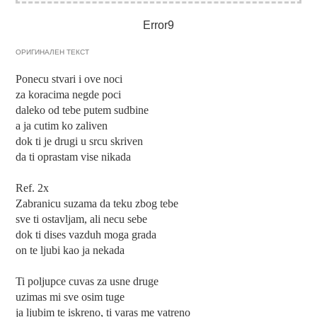
Error9
ОРИГИНАЛЕН ТЕКСТ
Ponecu stvari i ove noci
za koracima negde poci
daleko od tebe putem sudbine
a ja cutim ko zaliven
dok ti je drugi u srcu skriven
da ti oprastam vise nikada
Ref. 2x
Zabranicu suzama da teku zbog tebe
sve ti ostavljam, ali necu sebe
dok ti dises vazduh moga grada
on te ljubi kao ja nekada
Ti poljupce cuvas za usne druge
uzimas mi sve osim tuge
ja ljubim te iskreno, ti varas me vatreno