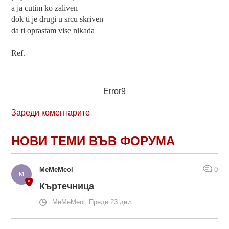
a ja cutim ko zaliven
dok ti je drugi u srcu skriven
da ti oprastam vise nikada
Ref.
Error9
Зареди коментарите
НОВИ ТЕМИ ВЪВ ФОРУМА
MeMeMeol
0
Къртечница
MeMeMeol, Преди 23 дни