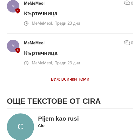
MeMeMeol
0
Къртечница
MeMeMeol, Преди 23 дни
MeMeMeol
0
Къртечница
MeMeMeol, Преди 23 дни
виж всички теми
ОЩЕ ТЕКСТОВЕ ОТ CIRA
Pijem kao rusi
Cira