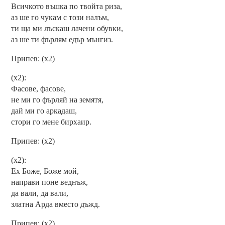
Всичкото въшка по твойта риза,
аз ше го чукам с този налъм,
ти ща ми лъскаш лачени обувки,
аз ше ти фърлям едър мънгиз.
Припев: (х2)
(х2):
Фасове, фасове,
не ми го фърляй на земятя,
дай ми го аркадаш,
стори го мене бирхаир.
Припев: (х2)
(х2):
Ех Боже, Боже мой,
направи поне веднъж,
да вали, да вали,
златна Арда вместо дъжд.
Припев: (х2)