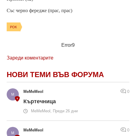
Със черно фередже (прас, прас)
РОК
Error9
Зареди коментарите
НОВИ ТЕМИ ВЪВ ФОРУМА
MeMeMeol
0
Къртечница
MeMeMeol, Преди 26 дни
MeMeMeol
0