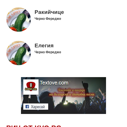
Ракийчице
Черно Фередже
Елегия
Черно Фередже