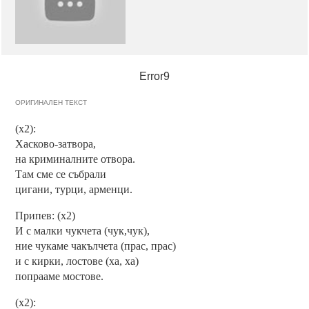
Error9
ОРИГИНАЛЕН ТЕКСТ
(х2):
Хасково-затвора,
на криминалните отвора.
Там сме се събрали
цигани, турци, арменци.
Припев: (х2)
И с малки чукчета (чук,чук),
ние чукаме чакълчета (прас, прас)
и с кирки, лостове (ха, ха)
попрааме мостове.
(х2):