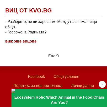
ВИЦ ОТ KVO.BG
- Разберете, не ви харесвам. Между нас няма нищо
общо.
- Госпожо, а Родината?
виж още вицове
Error9
Facebook
Общи условия
x
Политика за поверителност
Лични данни
Контакти
Ecosystem Role: Which Animal in the Food Chain
Are You?
Textove.com © 2003 - 2026