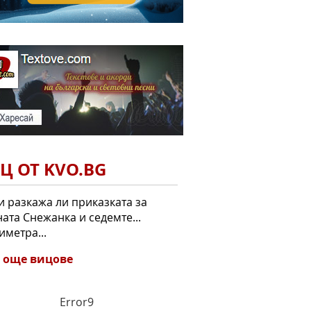
Ц ОТ KVO.BG
и разкажа ли приказката за
ата Снежанка и седемте...
иметра...
 още вицове
Error9