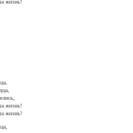
ша жизнь!
ца,
дца,
елись,
ша жизнь!
ша жизнь!
ца,