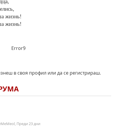
дца,
елись,
ша жизнь!
ша жизнь!
Error9
езнеш в своя профил или да се регистрираш.
ОРУМА
MeMeol, Преди 23 дни