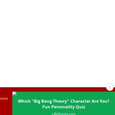
x
анни
Контакти
Which "Big Bang Theory" Character Are You?
Fun Personality Quiz
LifeShouts.com