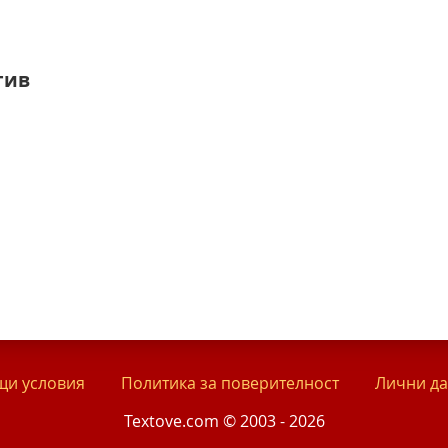
тив
и условия
Политика за поверителност
Лични д
Textove.com © 2003 - 2026