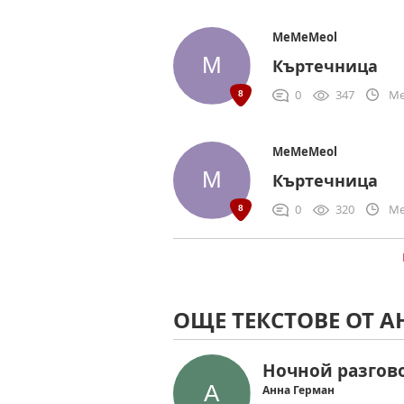
MeMeMeol
Къртечница
0
347
Me
MeMeMeol
Къртечница
0
320
Me
ОЩЕ ТЕКСТОВЕ ОТ А
Ночной разгов
Анна Герман