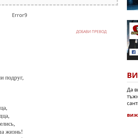
Error9
ДОБАВИ ПРЕВОД
ВИ
и подруг,
Да в
тъжн
сант
ца,
виж
дца,
елись,
ша жизнь!