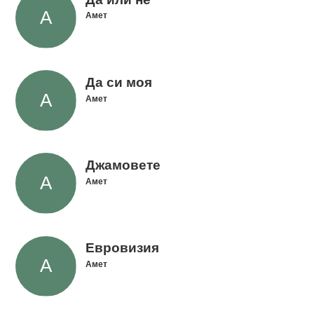
Амет
Да си моя
Амет
Джамовете
Амет
Евровизия
Амет