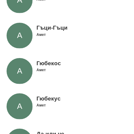
Гъци-Гъци
Амет
Гюбекос
Амет
Гюбекус
Амет
Да или не