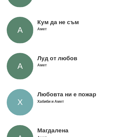
Кум да не съм
Амет
Луд от любов
Амет
Любовта ни е пожар
Хабиби и Амет
Магдалена