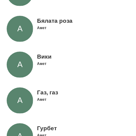
Бялата роза
Амет
Вики
Амет
Газ, газ
Амет
Гурбет
Амет