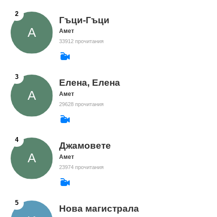
Гъци-Гъци
Амет
33912 прочитания
Елена, Елена
Амет
29628 прочитания
Джамовете
Амет
23974 прочитания
Нова магистрала