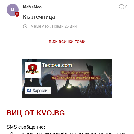
MeMeMeol
0
Къртечница
MeMeMeol, Преди 25 дни
виж всички теми
ВИЦ ОТ KVO.BG
SMS съобщение:
- И да знаеш, че ако телефонът не ти звъни, това съм