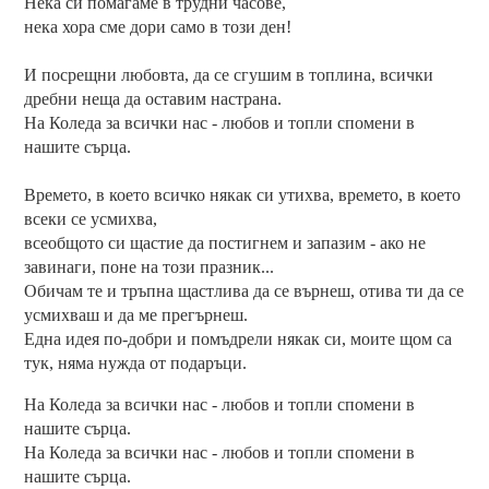
Нека си помагаме в трудни часове,
нека хора сме дори само в този ден!
И посрещни любовта, да се сгушим в топлина, всички
дребни неща да оставим настрана.
На Коледа за всички нас - любов и топли спомени в
нашите сърца.
Времето, в което всичко някак си утихва, времето, в което
всеки се усмихва,
всеобщото си щастие да постигнем и запазим - ако не
завинаги, поне на този празник...
Обичам те и тръпна щастлива да се върнеш, отива ти да се
усмихваш и да ме прегърнеш.
Една идея по-добри и помъдрели някак си, моите щом са
тук, няма нужда от подаръци.
На Коледа за всички нас - любов и топли спомени в
нашите сърца.
На Коледа за всички нас - любов и топли спомени в
нашите сърца.