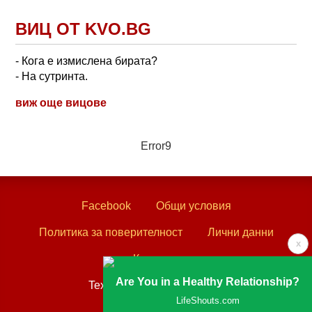
ВИЦ ОТ KVO.BG
- Кога е измислена бирата?
- На сутринта.
виж още вицове
Error9
Facebook
Общи условия
Политика за поверителност
Лични данни
x
Контакти
Are You in a Healthy Relationship?
Textove.com © 2003 - 2026
LifeShouts.com