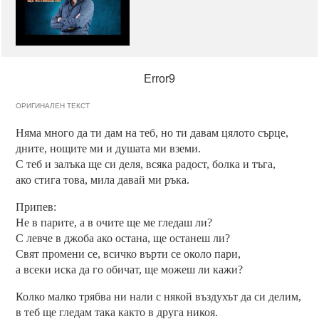
Error9
ОРИГИНАЛЕН ТЕКСТ
Няма много да ти дам на теб, но ти давам цялото сърце,
дните, нощите ми и душата ми вземи.
С теб и залъка ще си деля, всяка радост, болка и тъга,
ако стига това, мила давай ми ръка.
Припев:
Не в парите, а в очите ще ме гледаш ли?
С левче в джоба ако остана, ще останеш ли?
Свят промени се, всичко върти се около пари,
а всеки иска да го обичат, ще можеш ли кажи?
Колко малко трябва ни нали с някой въздухът да си делим,
в теб ще гледам така както в друга никоя.