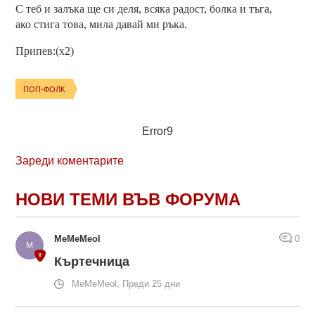
С теб и залъка ще си деля, всяка радост, болка и тъга,
ако стига това, мила давай ми ръка.
Припев:(x2)
ПОП-ФОЛК
Error9
Зареди коментарите
НОВИ ТЕМИ ВЪВ ФОРУМА
MeMeMeol
0
Къртечница
MeMeMeol, Преди 25 дни