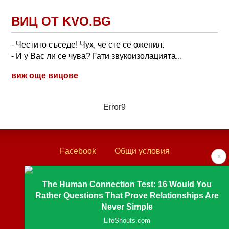
ВИЦ ОТ KVO.BG
- Честито съседе! Чух, че сте се оженил.
- И у Вас ли се чува? Гати звукоизолацията...
виж още вицове
Error9
Facebook
Общи условия
x
Политика за поверителност
Лични данни
The Human Connection Test: 16 Would You
Контакти
Rather Questions That Prove Relationships Are
Never Simple
Textove.com © 2003 - 2026
LifeShouts.com