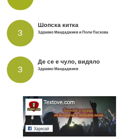
Шопска китка
Здравко Мандаджиев и Поли Паскова
Де се е чуло, видяло
Здравко Мандаджиев