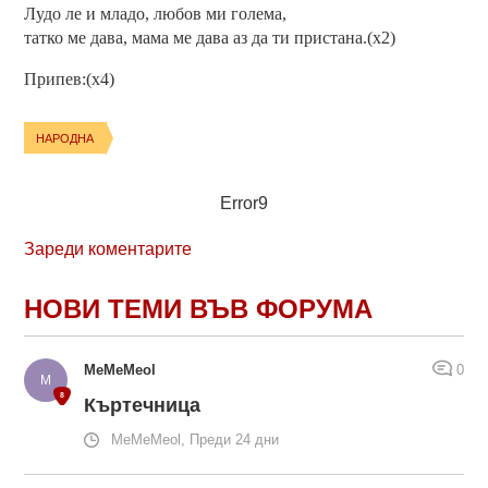
Лудо ле и младо, любов ми голема,
татко ме дава, мама ме дава аз да ти пристана.(x2)
Припев:(x4)
НАРОДНА
Error9
Зареди коментарите
НОВИ ТЕМИ ВЪВ ФОРУМА
MeMeMeol
0
Къртечница
MeMeMeol, Преди 24 дни