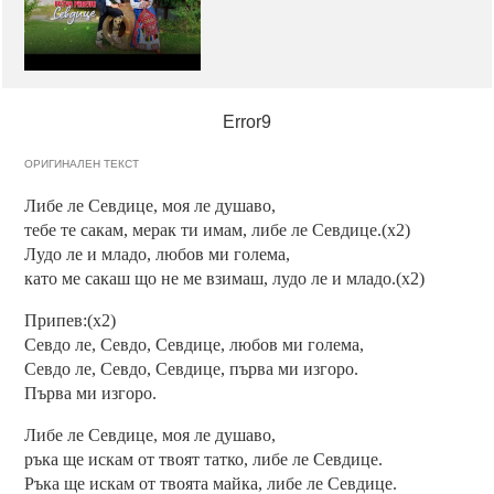
Error9
ОРИГИНАЛЕН ТЕКСТ
Либе ле Севдице, моя ле душаво,
тебе те сакам, мерак ти имам, либе ле Севдице.(x2)
Лудо ле и младо, любов ми голема,
като ме сакаш що не ме взимаш, лудо ле и младо.(x2)
Припев:(x2)
Севдо ле, Севдо, Севдице, любов ми голема,
Севдо ле, Севдо, Севдице, първа ми изгоро.
Първа ми изгоро.
Либе ле Севдице, моя ле душаво,
ръка ще искам от твоят татко, либе ле Севдице.
Ръка ще искам от твоята майка, либе ле Севдице.