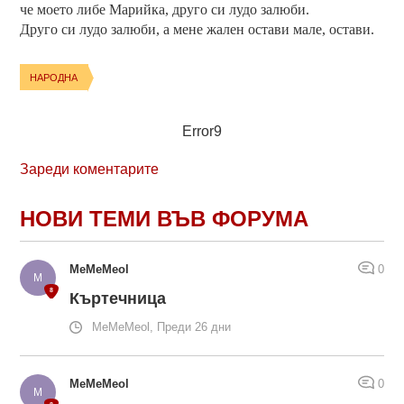
че моето либе Марийка, друго си лудо залюби.
Друго си лудо залюби, а мене жален остави мале, остави.
НАРОДНА
Error9
Зареди коментарите
НОВИ ТЕМИ ВЪВ ФОРУМА
MeMeMeol
0
Къртечница
MeMeMeol, Преди 26 дни
MeMeMeol
0