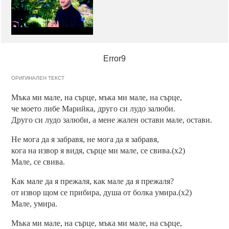
Error9
ОРИГИНАЛЕН ТЕКСТ
Мъка ми мале, на сърце, мъка ми мале, на сърце,
че моето либе Марийка, друго си лудо залюби.
Друго си лудо залюби, а мене жален остави мале, остави.
Не мога да я забравя, не мога да я забравя,
кога на извор я видя, сърце ми мале, се свива.(x2)
Мале, се свива.
Как мале да я прежаля, как мале да я прежаля?
от извор щом се прибира, душа от болка умира.(x2)
Мале, умира.
Мъка ми мале, на сърце, мъка ми мале, на сърце,