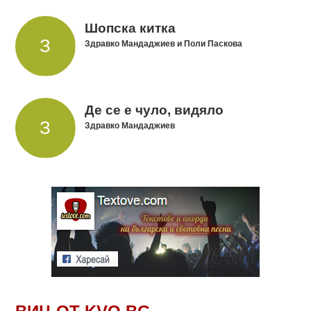
Шопска китка
Здравко Мандаджиев и Поли Паскова
Де се е чуло, видяло
Здравко Мандаджиев