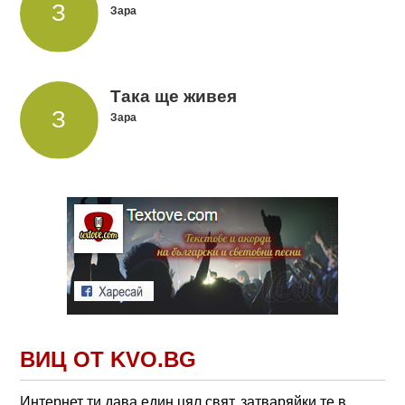
Зара
Така ще живея
Зара
ВИЦ ОТ KVO.BG
Интернет ти дава един цял свят, затваряйки те в