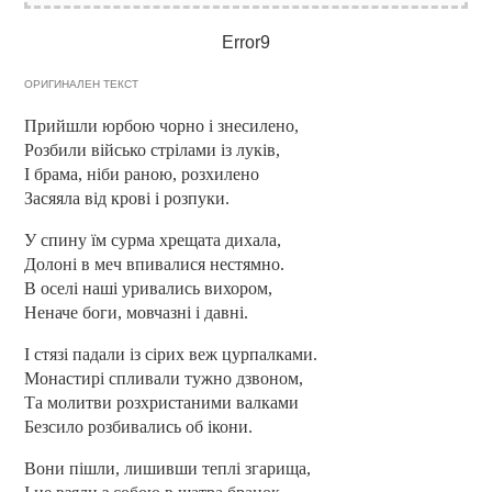
Error9
ОРИГИНАЛЕН ТЕКСТ
Прийшли юрбою чорно і знесилено,
Розбили військо стрілами із луків,
І брама, ніби раною, розхилено
Засяяла від крові і розпуки.
У спину їм сурма хрещата дихала,
Долоні в меч впивалися нестямно.
В оселі наші уривались вихором,
Неначе боги, мовчазні і давні.
І стязі падали із сірих веж цурпалками.
Монастирі спливали тужно дзвоном,
Та молитви розхристаними валками
Безсило розбивались об ікони.
Вони пішли, лишивши теплі згарища,