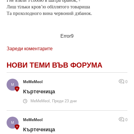
І не взяли з собою в шатра бранок, -
Лиш тільки кров’ю обіллятого товариша
Та прохолодного вина червоний дзбанок.
Error9
Зареди коментарите
НОВИ ТЕМИ ВЪВ ФОРУМА
MeMeMeol
0
Къртечница
MeMeMeol, Преди 23 дни
MeMeMeol
0
Къртечница