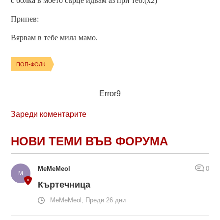
с болка в моето сърце идвам аз при теб.(x2)
Припев:
Вярвам в тебе мила мамо.
ПОП-ФОЛК
Error9
Зареди коментарите
НОВИ ТЕМИ ВЪВ ФОРУМА
MeMeMeol
0
Къртечница
MeMeMeol, Преди 26 дни