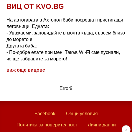
ВИЦ ОТ KVO.BG
На автогарата в Ахтопол баби посрещат пристигащи
летовници. Едната:
- Уважаеми, заповядайте в моята къща, съвсем близо
до морето е!
Другата баба:
- По-добре елате при мен! Такъв Wi-Fi сме пуснали,
че ще забравите за морето!
виж още вицове
Error9
Facebook
Общи условия
Политика за поверителност
Лични данни
x