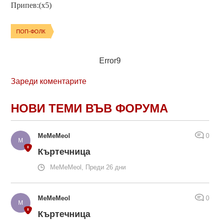
Припев:(x5)
ПОП-ФОЛК
Error9
Зареди коментарите
НОВИ ТЕМИ ВЪВ ФОРУМА
MeMeMeol
0
Къртечница
MeMeMeol, Преди 26 дни
MeMeMeol
0
Къртечница