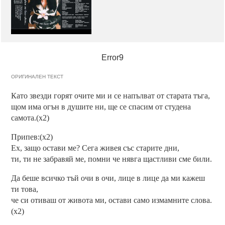
Error9
ОРИГИНАЛЕН ТЕКСТ
Като звезди горят очите ми и се напълват от старата тъга,
щом има огън в душите ни, ще се спасим от студена
самота.(x2)
Припев:(x2)
Ех, защо остави ме? Сега живея със старите дни,
ти, ти не забравяй ме, помни че нявга щастливи сме били.
Да беше всичко тъй очи в очи, лице в лице да ми кажеш
ти това,
че си отиваш от живота ми, остави само измамните слова.
(x2)