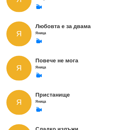
Любовта е за двама
Яница
Повече не мога
Яница
Пристанище
Яница
Сладко излъжи