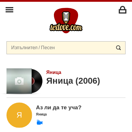
Яница
Яница (2006)
Аз ли да те уча?
Яница