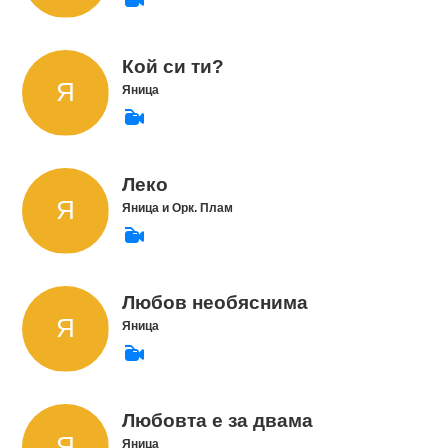
Кой си ти?
Яница
Леко
Яница и Орк. Плам
Любов необяснима
Яница
Любовта е за двама
Яница