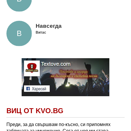
Навсегда
Витас
ВИЦ ОТ KVO.BG
Преди, за да свършвам по-късно, си припомнях
таблицата за умножение. Сега от нея ми става.